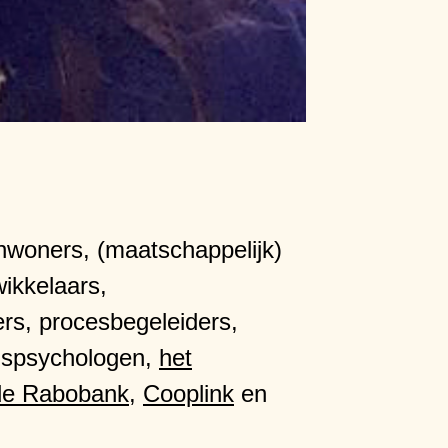
inwoners, (maatschappelijk)
ikkelaars,
s, procesbegeleiders,
adspsychologen,
het
de Rabobank
,
Cooplink
en