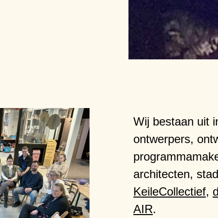
Wij bestaan uit 
ontwerpers, ontw
programmamaker
architecten, st
KeileCollectief
,
AIR
.